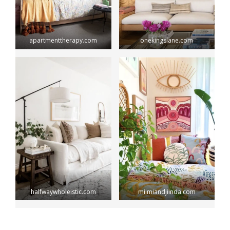
apartmenttherapy.com
onekingslane.com
halfwaywholeistic.com
miimiandjiinda.com