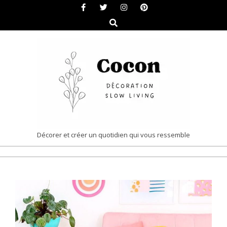
Skip
to
Search
content
COCON
Décorer et créer un quotidien qui vous ressemble
|
Primary
DÉCORATION
Navigation
&
Menu
SLOW
LIVING