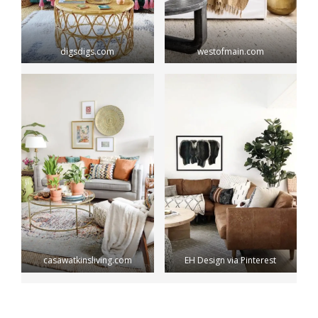
digsdigs.com
westofmain.com
casawatkinsliving.com
EH Design via Pinterest