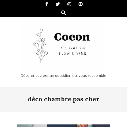
Skip
to
Search
content
COCON
Décorer et créer un quotidien qui vous ressemble
|
Primary
DÉCORATION
déco chambre pas cher
Navigation
&
Menu
SLOW
LIVING