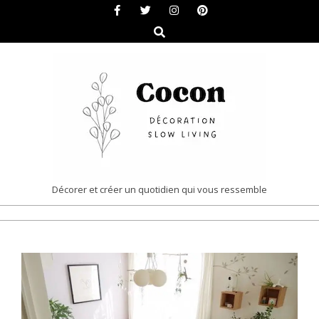
Skip
to
Search
content
COCON
Décorer et créer un quotidien qui vous ressemble
|
Primary
DÉCORATION
Navigation
&
Menu
SLOW
LIVING