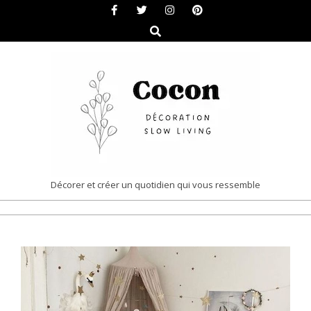
Skip
to
Search
content
COCON
Décorer et créer un quotidien qui vous ressemble
|
Primary
DÉCORATION
Navigation
&
Menu
SLOW
LIVING