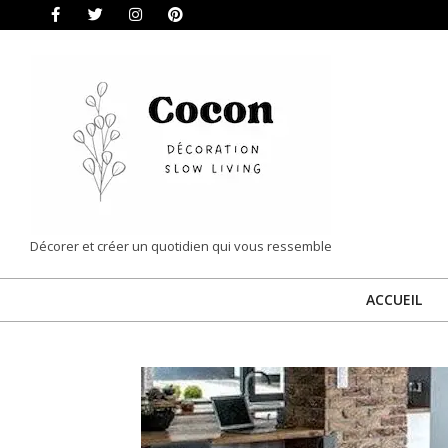
Skip
to
content
COCON
Décorer et créer un quotidien qui vous ressemble
|
ACCUEIL
DÉCORATION
&
SLOW
LIVING