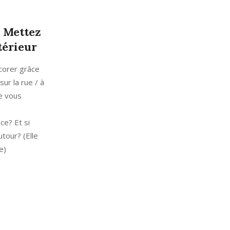
- Mettez
térieur
écorer grâce
ur la rue / à
e vous
ce? Et si
tour? (Elle
e)