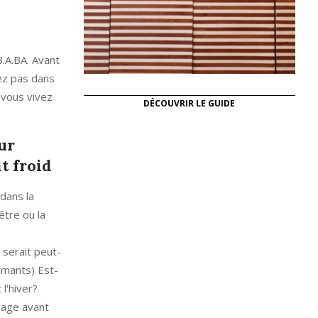
B.A.BA. Avant
vez pas dans
 vous vivez
DÉCOUVRIR LE GUIDE
ur
t froid
 dans la
être ou la
 serait peut-
rmants) Est-
l'hiver?
nage avant