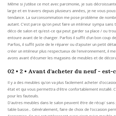
Même si j'utilise ce mot avec parcimonie, je suis décroissan
large et en travers depuis plusieurs années, je ne vous pou
tendance. La surconsommation me pose problème de nombreu
autant. C'est parce qu'on peut faire un intérieur sympa sans
déco de salon et qu'est-ce qui peut garder sa place / ou trou
entoure avant de le changer. Parfois il suffit d'un bon coup 
Parfois, il suffit juste de le réparer ou d'ajouter un petit d
créer un intérieur plus respectueux de l'environnement, il 
avons avant d'écumer les magasins de meubles et de décora
02 • 2 • Avant d'acheter du neuf - est-
Il y a des meubles qu'on va plus facilement acheter d'occasi
état et qui vous permettra d'être confortablement installé.
pour les fauteuils.
D'autres meubles dans le salon peuvent être de récup' sans pé
table basse... Généralement, faire de choix de l'occasion p
économies. Ce qui est intéressant aussi c'est qu'un meuble qu