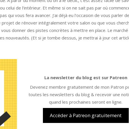
ué. A partir du moment où on a le déclic, c'est assez facile de sav
u celui de l'intérieur. Et même si on ne sait pas par où commence
s qui vous fera avancer. J'ai déjà eu l'occasion de vous parler de 
 le projet de rénover intégralement votre salon ou que vous cherch
 de vous donner des pistes concrètes à mettre en place. Le marché 
s nouveautés. (Et si je tombe dessus, je mettrai à jour cet articl
La newsletter du blog est sur Patreon
Devenez membre gratuitement de mon Patron pou
toutes les newsletters du blog & recevoir une noti
quand les prochaines seront en ligne.
Accéder à Patreon gratuitement