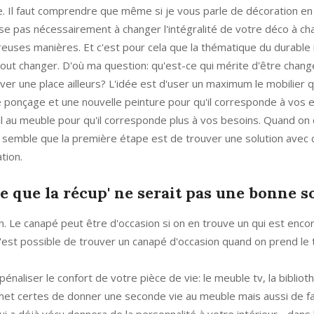
te. Il faut comprendre que même si je vous parle de décoration en
sse pas nécessairement à changer l'intégralité de votre déco à c
ses manières. Et c'est pour cela que la thématique du durable
 tout changer. D'où ma question: qu'est-ce qui mérite d'être chan
ver une place ailleurs? L'idée est d'user un maximum le mobilier 
de ponçage et une nouvelle peinture pour qu'il corresponde à vos e
étail au meuble pour qu'il corresponde plus à vos besoins. Quand on
me semble que la première étape est de trouver une solution avec
tion.
ce que la récup' ne serait pas une bonne s
on. Le canapé peut être d'occasion si on en trouve un qui est enco
 C'est possible de trouver un canapé d'occasion quand on prend l
naliser le confort de votre pièce de vie: le meuble tv, la biblioth
ermet certes de donner une seconde vie au meuble mais aussi de f
i a déjà vécu donnera de la personnalité à votre intérieur - dans 