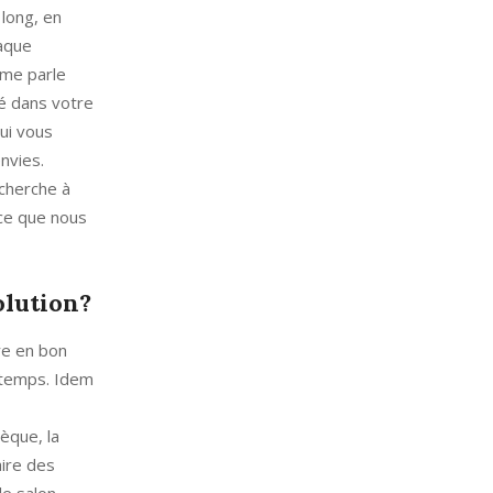
 long, en
haque
 me parle
gé dans votre
qui vous
nvies.
 cherche à
 ce que nous
olution?
re en bon
e temps. Idem
èque, la
aire des
le salon