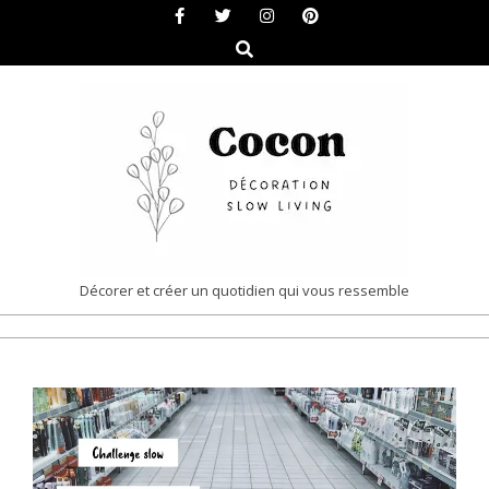
Skip
to
Search
content
COCON
Décorer et créer un quotidien qui vous ressemble
|
Primary
DÉCORATION
Navigation
&
Menu
SLOW
LIVING