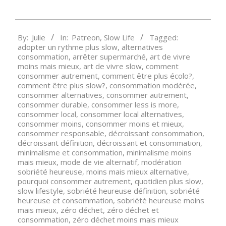
2020-
By:
Julie
In:
Patreon
,
Slow Life
Tagged:
07-
adopter un rythme plus slow
,
alternatives
10
consommation
,
arrêter supermarché
,
art de vivre
moins mais mieux
,
art de vivre slow
,
comment
consommer autrement
,
comment être plus écolo?
,
comment être plus slow?
,
consommation modérée
,
consommer alternatives
,
consommer autrement
,
consommer durable
,
consommer less is more
,
consommer local
,
consommer local alternatives
,
consommer moins
,
consommer moins et mieux
,
consommer responsable
,
décroissant consommation
,
décroissant définition
,
décroissant et consommation
,
minimalisme et consommation
,
minimalisme moins
mais mieux
,
mode de vie alternatif
,
modération
sobriété heureuse
,
moins mais mieux alternative
,
pourquoi consommer autrement
,
quotidien plus slow
,
slow lifestyle
,
sobriété heureuse définition
,
sobriété
heureuse et consommation
,
sobriété heureuse moins
mais mieux
,
zéro déchet
,
zéro déchet et
consommation
,
zéro déchet moins mais mieux