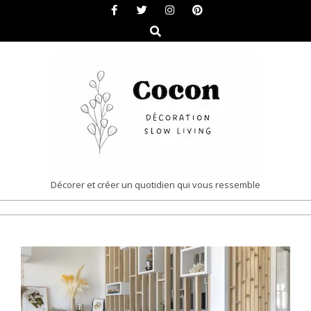
Skip
to
Search
content
COCON
Décorer et créer un quotidien qui vous ressemble
|
Primary
DÉCORATION
Navigation
&
Menu
SLOW
LIVING