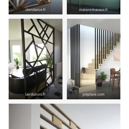
ctendance.fr
maison-travaux.fr
lairdubois.fr
joliplace.com