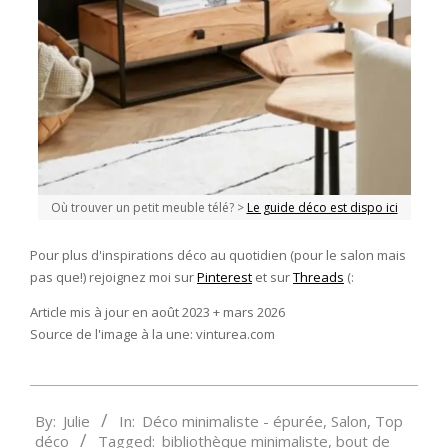
Où trouver un petit meuble télé? >
Le guide déco est dispo ici
Pour plus d'inspirations déco au quotidien (pour le salon mais
pas que!) rejoignez moi sur
Pinterest
et sur
Threads
(:
Article mis à jour en août 2023 + mars 2026
Source de l'image à la une: vinturea.com
2019-
By:
Julie
In:
Déco minimaliste - épurée
,
Salon
,
Top
01-
déco
Tagged:
bibliothèque minimaliste
,
bout de