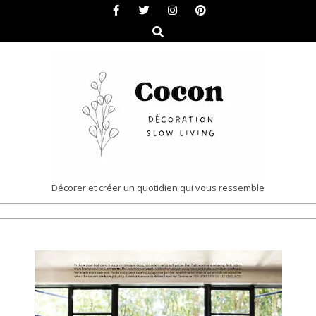
Skip
to
Search
content
COCON
Décorer et créer un quotidien qui vous ressemble
|
Primary
DÉCORATION
Navigation
&
Menu
SLOW
LIVING