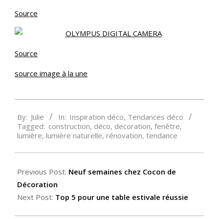
Source
Source
source image à la une
2014-
By:
Julie
In:
Inspiration déco
,
Tendances déco
06-
Tagged:
construction
,
déco
,
decoration
,
fenêtre
,
18
lumière
,
lumière naturelle
,
rénovation
,
tendance
Previous Post:
Neuf semaines chez Cocon de
Décoration
Next Post:
Top 5 pour une table estivale réussie