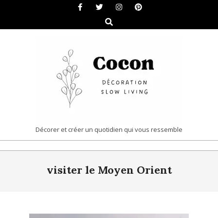
Skip
to
Search
content
COCON
Décorer et créer un quotidien qui vous ressemble
|
Primary
DÉCORATION
visiter le Moyen Orient
Navigation
&
Menu
SLOW
LIVING