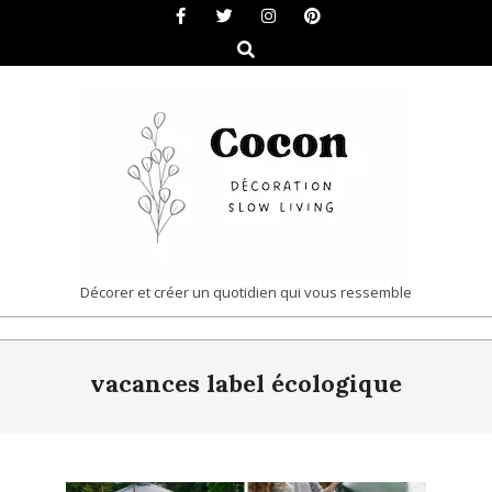
Skip
to
Search
content
COCON
Décorer et créer un quotidien qui vous ressemble
|
Primary
DÉCORATION
vacances label écologique
Navigation
&
Menu
SLOW
LIVING