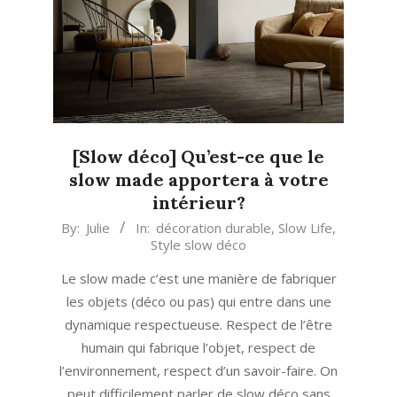
[Slow déco] Qu’est-ce que le
slow made apportera à votre
intérieur?
2019-
By:
Julie
In:
décoration durable
,
Slow Life
,
Style slow déco
10-
21
Le slow made c’est une manière de fabriquer
les objets (déco ou pas) qui entre dans une
dynamique respectueuse. Respect de l’être
humain qui fabrique l’objet, respect de
l’environnement, respect d’un savoir-faire. On
peut difficilement parler de slow déco sans