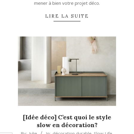
mener à bien votre projet déco.
LIRE LA SUITE
[Idée déco] C’est quoi le style
slow en décoration?
2020-
By:
Julie
In:
décoration durable
,
Slow Life
,