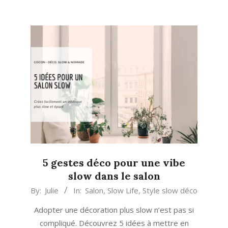
5 gestes déco pour une vibe
slow dans le salon
2020-
By:
Julie
In:
Salon
,
Slow Life
,
Style slow déco
03-
Adopter une décoration plus slow n’est pas si
28
compliqué. Découvrez 5 idées à mettre en