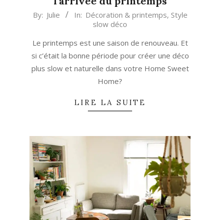
l’arrivée du printemps
2020-
By:
Julie
In:
Décoration & printemps
,
Style
slow déco
02-
29
Le printemps est une saison de renouveau. Et
si c’était la bonne période pour créer une déco
plus slow et naturelle dans votre Home Sweet
Home?
LIRE LA SUITE