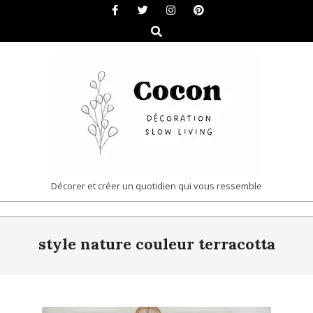
Skip
to
Search
content
COCON
Décorer et créer un quotidien qui vous ressemble
|
Primary
DÉCORATION
style nature couleur terracotta
Navigation
&
Menu
SLOW
LIVING