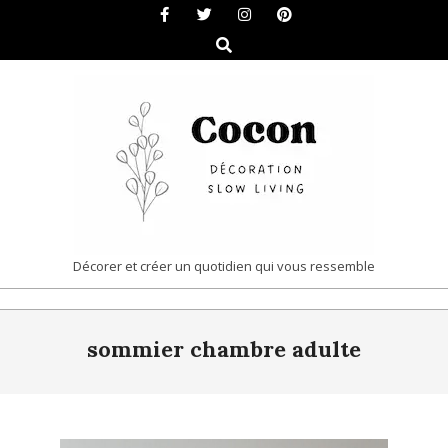
Skip
to
Search
content
COCON
Décorer et créer un quotidien qui vous ressemble
|
Primary
DÉCORATION
sommier chambre adulte
Navigation
&
Menu
SLOW
LIVING