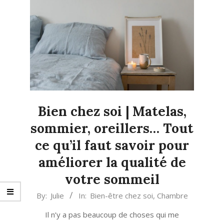
Bien chez soi | Matelas,
sommier, oreillers… Tout
ce qu’il faut savoir pour
améliorer la qualité de
votre sommeil
2023-
By:
Julie
In:
Bien-être chez soi
,
Chambre
08-
Il n’y a pas beaucoup de choses qui me
28