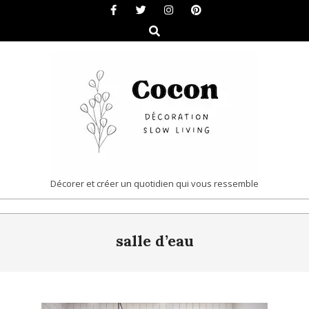
Skip
to
Search
content
COCON
Décorer et créer un quotidien qui vous ressemble
|
Primary
DÉCORATION
salle d’eau
Navigation
&
Menu
SLOW
LIVING