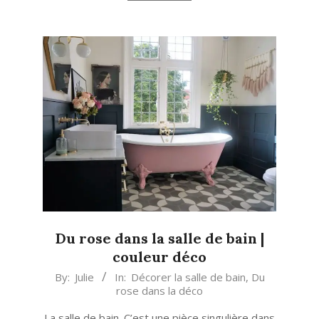
Du rose dans la salle de bain |
couleur déco
2017-
By:
Julie
In:
Décorer la salle de bain
,
Du
rose dans la déco
10-
02
La salle de bain. C’est une pièce singulière dans