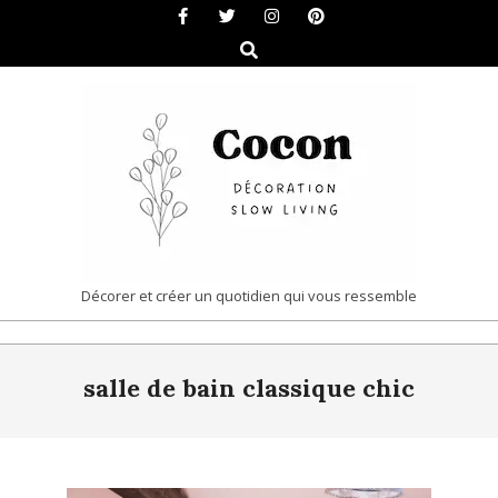
Skip
to
Search
content
COCON
Décorer et créer un quotidien qui vous ressemble
|
Primary
DÉCORATION
salle de bain classique chic
Navigation
&
Menu
SLOW
LIVING