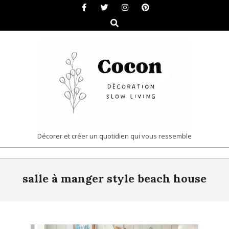
Skip
to
Search
content
COCON
Décorer et créer un quotidien qui vous ressemble
|
Primary
DÉCORATION
salle à manger style beach house
Navigation
&
Menu
SLOW
LIVING