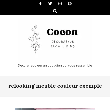
Skip
to
Search
content
COCON
Décorer et créer un quotidien qui vous ressemble
|
Primary
DÉCORATION
relooking meuble couleur exemple
Navigation
&
Menu
SLOW
LIVING