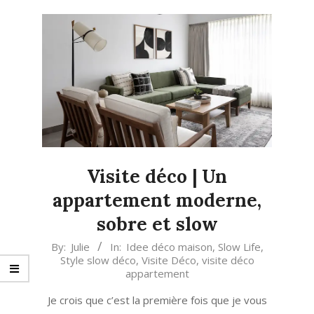
Visite déco | Un
appartement moderne,
sobre et slow
2023-
By:
Julie
In:
Idee déco maison
,
Slow Life
,
Style slow déco
,
Visite Déco
,
visite déco
06-
appartement
14
Je crois que c’est la première fois que je vous