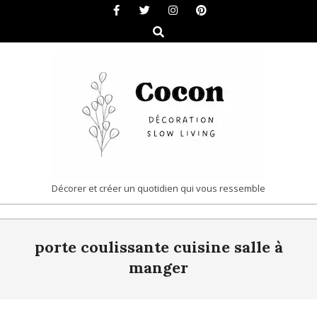
Skip
to
Search
content
COCON
Décorer et créer un quotidien qui vous ressemble
|
Primary
DÉCORATION
porte coulissante cuisine salle à
Navigation
&
Menu
manger
SLOW
LIVING