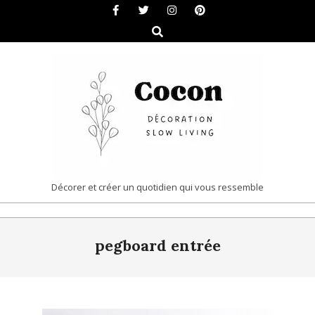
Skip
to
Search
content
COCON
Décorer et créer un quotidien qui vous ressemble
|
Primary
DÉCORATION
pegboard entrée
Navigation
&
Menu
SLOW
LIVING