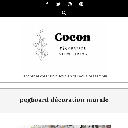
Skip
to
Search
content
COCON
Décorer et créer un quotidien qui vous ressemble
|
Primary
DÉCORATION
pegboard décoration murale
Navigation
&
Menu
SLOW
LIVING