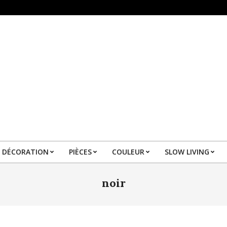
DÉCORATION
PIÈCES
COULEUR
SLOW LIVING
Primary
Navigation
noir
Menu