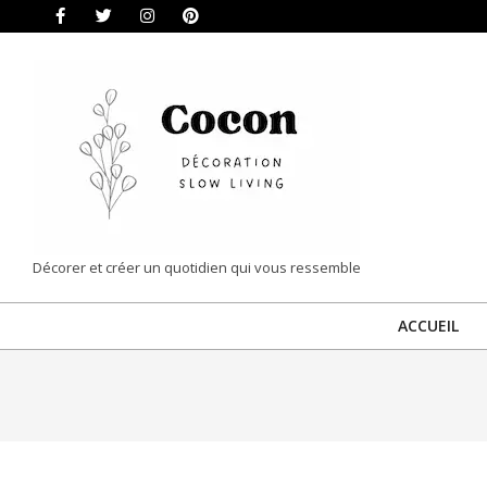
Skip
to
content
COCON
Décorer et créer un quotidien qui vous ressemble
|
ACCUEIL
DÉCORATION
&
SLOW
LIVING