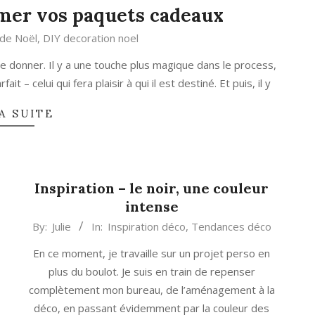
imer vos paquets cadeaux
 de Noël
,
DIY decoration noel
 le donner. Il y a une touche plus magique dans le process,
t – celui qui fera plaisir à qui il est destiné. Et puis, il y
A SUITE
Inspiration – le noir, une couleur
intense
2015-
By:
Julie
In:
Inspiration déco
,
Tendances déco
02-
En ce moment, je travaille sur un projet perso en
18
plus du boulot. Je suis en train de repenser
complètement mon bureau, de l’aménagement à la
déco, en passant évidemment par la couleur des