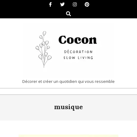
Skip
to
Search
content
COCON
Décorer et créer un quotidien qui vous ressemble
|
Primary
DÉCORATION
musique
Navigation
&
Menu
SLOW
LIVING