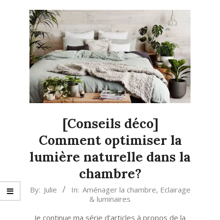
[Conseils déco]
Comment optimiser la
lumière naturelle dans la
chambre?
2021-
By:
Julie
In:
Aménager la chambre
,
Eclairage
& luminaires
02-
19
Je continue ma série d’articles à propos de la