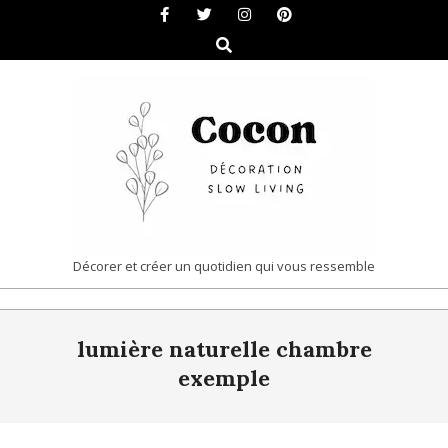
Skip
to
Search
content
COCON
Décorer et créer un quotidien qui vous ressemble
|
Primary
DÉCORATION
lumière naturelle chambre
Navigation
&
Menu
exemple
SLOW
LIVING