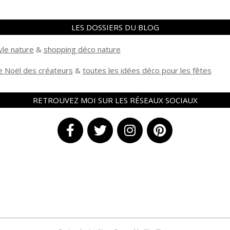
LES DOSSIERS DU BLOG
yle nature
&
shopping déco nature
 Noël des créateurs
&
t
outes les idées déco pour les fêtes
RETROUVEZ MOI SUR LES RÉSEAUX SOCIAUX