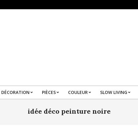
DÉCORATION
PIÈCES
COULEUR
SLOW LIVING
Primary
Navigation
idée déco peinture noire
Menu