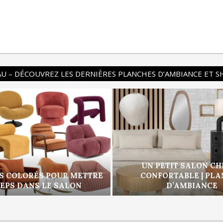
U – DÉCOUVREZ LES DERNIÈRES PLANCHES D’AMBIANCE ET 
UN PETIT SALON CH
S COLORÉS POUR METTRE
CONFORTABLE | PL
PEPS DANS LE SALON
D’AMBIANCE