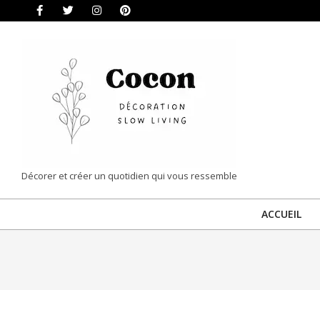
Skip
to
content
COCON
Décorer et créer un quotidien qui vous ressemble
|
ACCUEIL
DÉCORATION
&
SLOW
LIVING