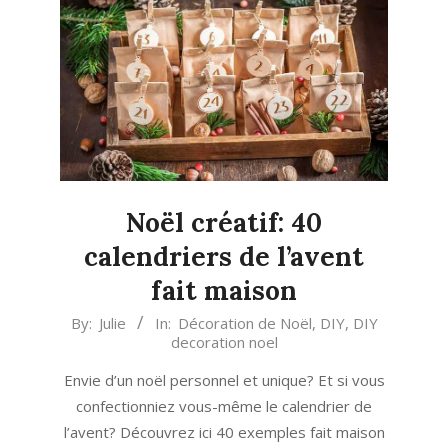
Noël créatif: 40
calendriers de l’avent
fait maison
2023-
By:
Julie
In:
Décoration de Noël
,
DIY
,
DIY
decoration noel
11-
05
Envie d’un noël personnel et unique? Et si vous
confectionniez vous-même le calendrier de
l’avent? Découvrez ici 40 exemples fait maison