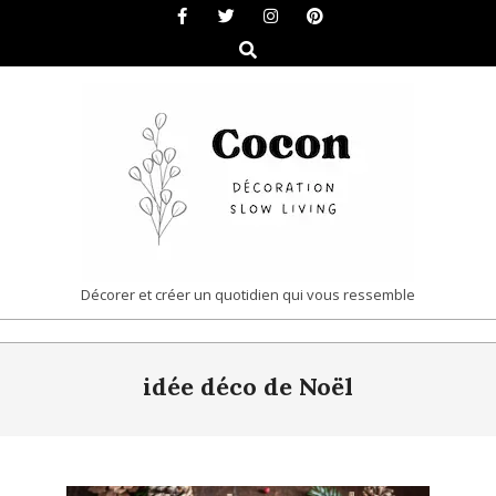
Skip
to
Search
content
COCON
Décorer et créer un quotidien qui vous ressemble
|
Primary
DÉCORATION
idée déco de Noël
Navigation
&
Menu
SLOW
LIVING