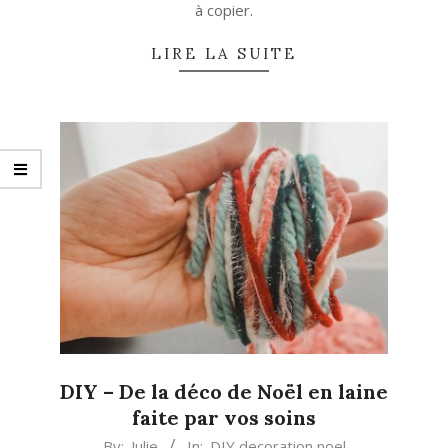
à copier.
LIRE LA SUITE
DIY – De la déco de Noël en laine
faite par vos soins
2022-
By:
Julie
In:
DIY decoration noel