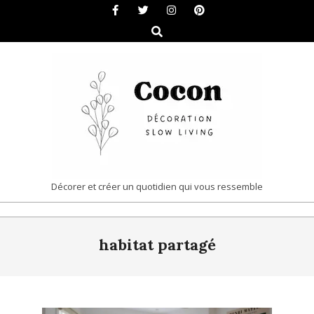
Skip
to
Search
content
COCON
Décorer et créer un quotidien qui vous ressemble
|
Primary
DÉCORATION
habitat partagé
Navigation
&
Menu
SLOW
LIVING