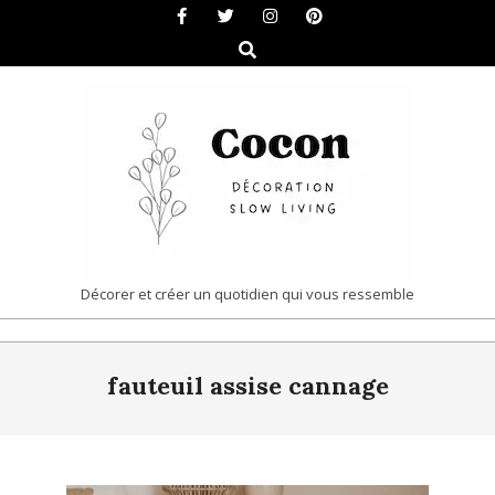
Skip
to
Search
content
COCON
Décorer et créer un quotidien qui vous ressemble
|
Primary
DÉCORATION
fauteuil assise cannage
Navigation
&
Menu
SLOW
LIVING