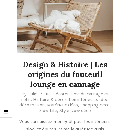
Design & Histoire | Les
origines du fauteuil
lounge en cannage
2021-
By:
Julie
In:
Décorer avec du cannage et
rotin
,
Histoire & décoration intérieure
,
Idee
06-
déco maison
,
Matériaux déco
,
Shopping déco
,
11
Slow Life
,
Style slow déco
Vous connaissez mon goût pour les intérieurs
slow et épurés. J’aime la quiétude qu’ils