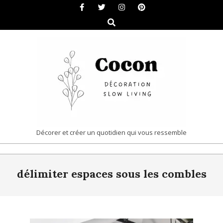
Skip
to
Search
content
COCON
Décorer et créer un quotidien qui vous ressemble
|
Primary
DÉCORATION
délimiter espaces sous les combles
Navigation
&
Menu
SLOW
LIVING