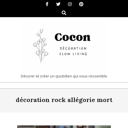
Skip
to
Search
content
COCON
Décorer et créer un quotidien qui vous ressemble
|
Primary
DÉCORATION
décoration rock allégorie mort
Navigation
&
Menu
SLOW
LIVING