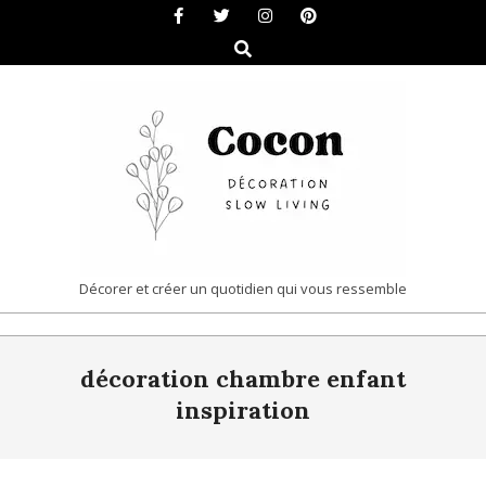
Skip
to
Search
content
COCON
Décorer et créer un quotidien qui vous ressemble
|
Primary
DÉCORATION
décoration chambre enfant
Navigation
&
Menu
inspiration
SLOW
LIVING