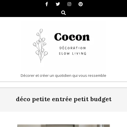
Skip
to
Search
content
COCON
Décorer et créer un quotidien qui vous ressemble
|
Primary
DÉCORATION
déco petite entrée petit budget
Navigation
&
Menu
SLOW
LIVING