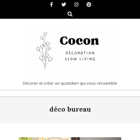
Skip
to
Search
content
COCON
Décorer et créer un quotidien qui vous ressemble
|
Primary
DÉCORATION
déco bureau
Navigation
&
Menu
SLOW
LIVING