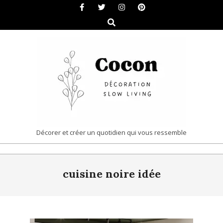
Skip
to
Search
content
COCON
Décorer et créer un quotidien qui vous ressemble
|
Primary
DÉCORATION
cuisine noire idée
Navigation
&
Menu
SLOW
LIVING