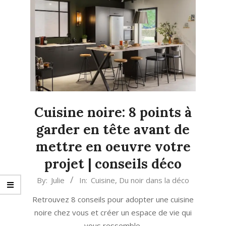
Cuisine noire: 8 points à
garder en tête avant de
mettre en oeuvre votre
projet | conseils déco
2024-
By:
Julie
In:
Cuisine
,
Du noir dans la déco
02-
Retrouvez 8 conseils pour adopter une cuisine
14
noire chez vous et créer un espace de vie qui
vous ressemble.