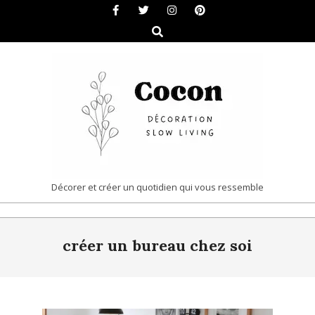
Skip
to
Search
content
COCON
Décorer et créer un quotidien qui vous ressemble
|
Primary
DÉCORATION
créer un bureau chez soi
Navigation
&
Menu
SLOW
LIVING