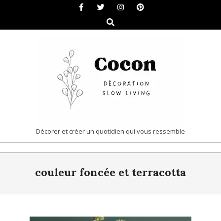
Skip
to
Search
content
COCON
Décorer et créer un quotidien qui vous ressemble
|
Primary
DÉCORATION
couleur foncée et terracotta
Navigation
&
Menu
SLOW
LIVING