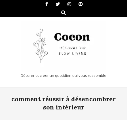
Skip
to
Search
content
COCON
Décorer et créer un quotidien qui vous ressemble
|
Primary
DÉCORATION
comment réussir à désencombrer
Navigation
&
Menu
son intérieur
SLOW
LIVING