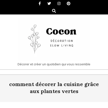
Skip
to
Search
content
COCON
Décorer et créer un quotidien qui vous ressemble
|
Primary
DÉCORATION
comment décorer la cuisine grâce
Navigation
&
Menu
aux plantes vertes
SLOW
LIVING