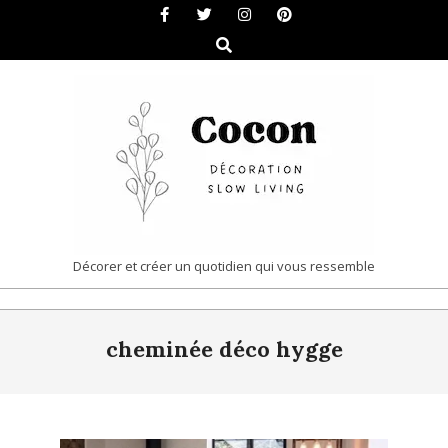
Skip
to
Search
content
COCON
Décorer et créer un quotidien qui vous ressemble
|
Primary
DÉCORATION
cheminée déco hygge
Navigation
&
Menu
SLOW
LIVING