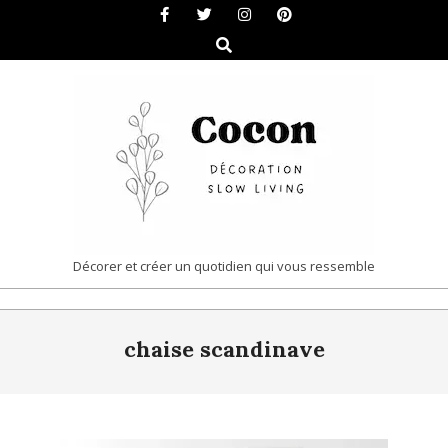
Skip
to
Search
content
COCON
Décorer et créer un quotidien qui vous ressemble
|
Primary
DÉCORATION
chaise scandinave
Navigation
&
Menu
SLOW
LIVING