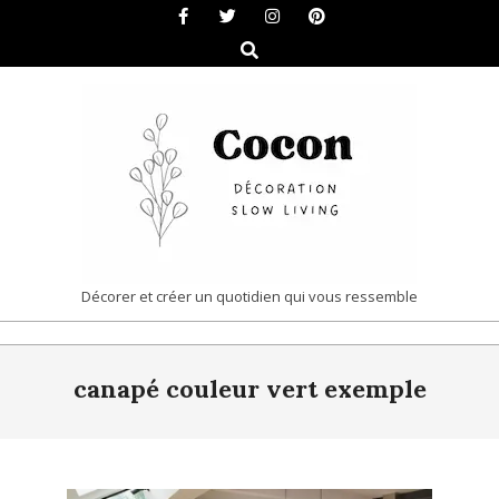
Skip
to
Search
content
COCON
Décorer et créer un quotidien qui vous ressemble
|
Primary
DÉCORATION
canapé couleur vert exemple
Navigation
&
Menu
SLOW
LIVING