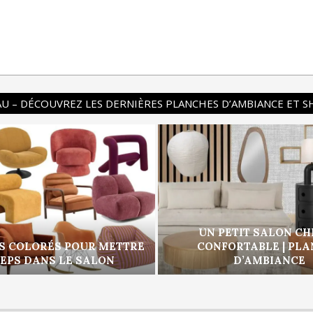
U – DÉCOUVREZ LES DERNIÈRES PLANCHES D’AMBIANCE ET 
UN PETIT SALON CH
S COLORÉS POUR METTRE
CONFORTABLE | PL
PEPS DANS LE SALON
D’AMBIANCE