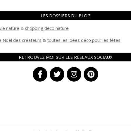
LES DOSSIERS DU BLOG
yle nature
&
shopping déco nature
 Noël des créateurs
&
t
outes les idées déco pour les fêtes
RETROUVEZ MOI SUR LES RÉSEAUX SOCIAUX