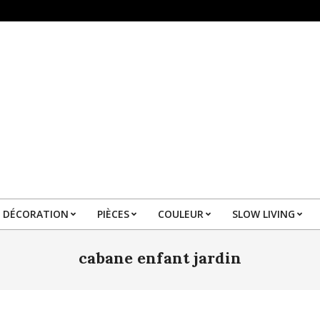
DÉCORATION
PIÈCES
COULEUR
SLOW LIVING
Primary
Navigation
cabane enfant jardin
Menu