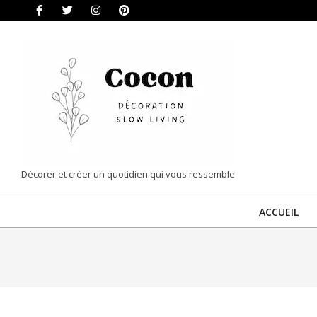
Skip
to
content
COCON
Décorer et créer un quotidien qui vous ressemble
|
ACCUEIL
DÉCORATION
&
SLOW
LIVING