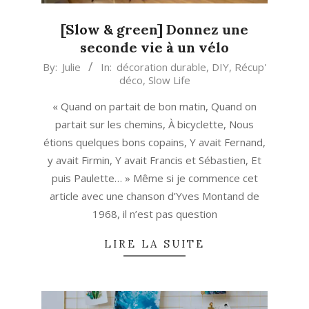
[Slow & green] Donnez une
seconde vie à un vélo
2022-
By:
Julie
In:
décoration durable
,
DIY
,
Récup'
déco
,
Slow Life
08-
02
« Quand on partait de bon matin, Quand on
partait sur les chemins, À bicyclette, Nous
étions quelques bons copains, Y avait Fernand,
y avait Firmin, Y avait Francis et Sébastien, Et
puis Paulette… » Même si je commence cet
article avec une chanson d’Yves Montand de
1968, il n’est pas question
LIRE LA SUITE