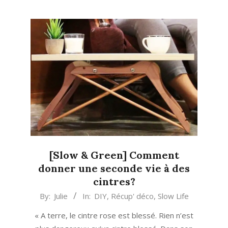
[Slow & Green] Comment
donner une seconde vie à des
cintres?
2022-
By:
Julie
In:
DIY
,
Récup' déco
,
Slow Life
09-
« A terre, le cintre rose est blessé. Rien n’est
27