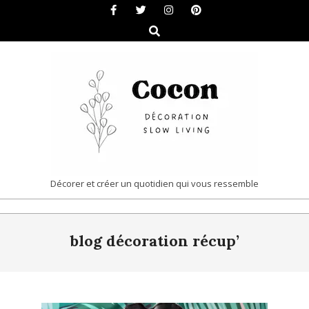
Skip
to
Search
content
COCON
Décorer et créer un quotidien qui vous ressemble
|
Primary
DÉCORATION
blog décoration récup’
Navigation
&
Menu
SLOW
LIVING