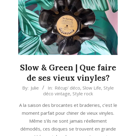
Slow & Green | Que faire
de ses vieux vinyles?
2023-
By:
Julie
In:
Récup' déco
,
Slow Life
,
Style
déco vintage
,
Style rock
05-
19
A la saison des brocantes et braderies, c’est le
moment parfait pour chiner de vieux vinyles.
Même s’ils ne sont jamais réellement
démodés, ces disques se trouvent en grande