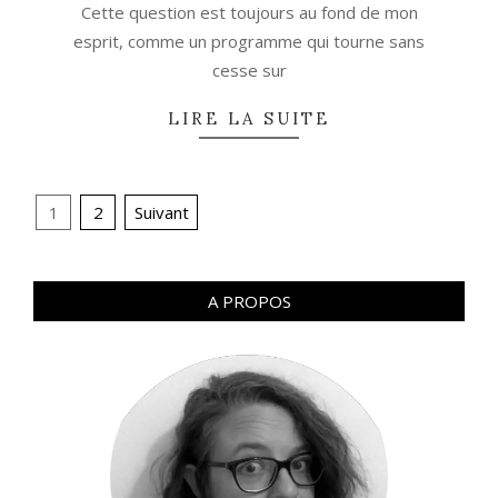
Cette question est toujours au fond de mon
esprit, comme un programme qui tourne sans
cesse sur
LIRE LA SUITE
Navigation
1
2
Suivant
des
articles
A PROPOS