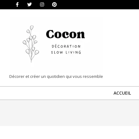
Skip
to
content
COCON
Décorer et créer un quotidien qui vous ressemble
|
ACCUEIL
DÉCORATION
&
SLOW
LIVING