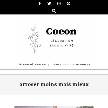
Skip
to
Search
content
COCON
Décorer et créer un quotidien qui vous ressemble
|
Primary
DÉCORATION
arroser moins mais mieux
Navigation
&
Menu
SLOW
LIVING