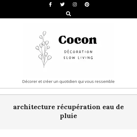
Skip
to
Search
content
COCON
Décorer et créer un quotidien qui vous ressemble
|
Primary
DÉCORATION
architecture récupération eau de
Navigation
&
Menu
pluie
SLOW
LIVING