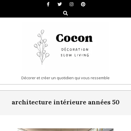
Skip
to
Search
content
COCON
Décorer et créer un quotidien qui vous ressemble
|
Primary
DÉCORATION
architecture intérieure années 50
Navigation
&
Menu
SLOW
LIVING