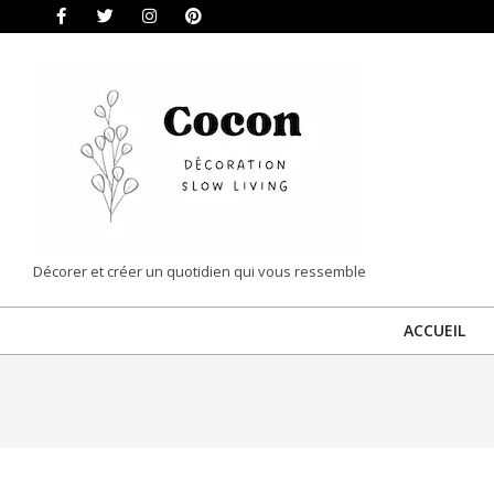
Skip
to
content
COCON
Décorer et créer un quotidien qui vous ressemble
|
ACCUEIL
DÉCORATION
&
SLOW
LIVING