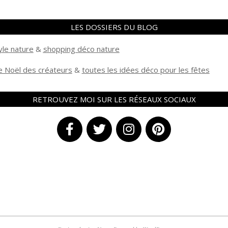
LES DOSSIERS DU BLOG
yle nature
&
shopping déco nature
 Noël des créateurs
&
t
outes les idées déco pour les fêtes
RETROUVEZ MOI SUR LES RÉSEAUX SOCIAUX