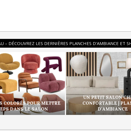
U – DÉCOUVREZ LES DERNIÈRES PLANCHES D’AMBIANCE ET 
UN PETIT SALON CH
S COLORÉS POUR METTRE
CONFORTABLE | PL
PEPS DANS LE SALON
D’AMBIANCE