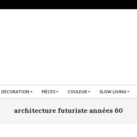
DÉCORATION
PIÈCES
COULEUR
SLOW LIVING
Primary
Navigation
architecture futuriste années 60
Menu