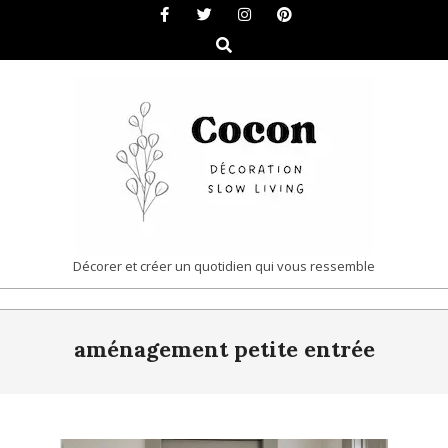
Skip
to
Search
content
COCON
Décorer et créer un quotidien qui vous ressemble
|
Primary
DÉCORATION
aménagement petite entrée
Navigation
&
Menu
SLOW
LIVING