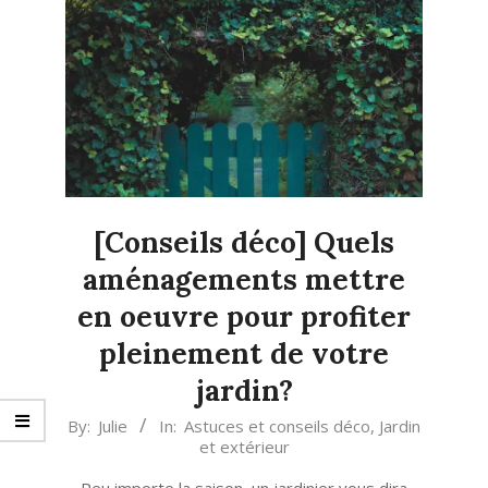
[Conseils déco] Quels
aménagements mettre
en oeuvre pour profiter
pleinement de votre
jardin?
2022-
By:
Julie
In:
Astuces et conseils déco
,
Jardin
et extérieur
02-
10