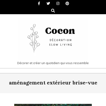
Skip
to
Search
content
COCON
Décorer et créer un quotidien qui vous ressemble
|
Primary
DÉCORATION
aménagement extérieur brise-vue
Navigation
&
Menu
SLOW
LIVING